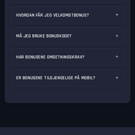
LuckyWins Casino bonuses er velkomsttilbud,
free spins, cashback og kampanjer som gir deg
HVORDAN FÅR JEG VELKOMSTBONUS?
ekstra verdi når du spiller hos LuckyWins som
Registrer en konto, gjør ditt første innskudd og
norsk spiller.
velg ønsket velkomsttilbud i kampanjedelen for å
MÅ JEG BRUKE BONUSKODE?
aktivere LuckyWins Casino bonuses automatisk.
Som regel trenger du ingen kode for LuckyWins
Casino bonuses, men enkelte kampanjer kan
HAR BONUSENE OMSETNINGSKRAV?
kreve en spesifikk kode oppgitt på
Ja, de fleste LuckyWins Casino bonuses har
kampanjesiden.
omsetningskrav som må fullføres innen en angitt
ER BONUSENE TILGJENGELIGE PÅ MOBIL?
tidsfrist før du kan ta ut gevinstene dine.
Alle LuckyWins Casino bonuses kan brukes både
på mobil, nettbrett og PC, slik at du kan spille når
og hvor det passer deg i Norge.