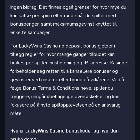
ingen bidrag. Det finnes også grenser for hvor mye du
kan satse per spinn eller runde når du spiller med
bonuspenger, samt maksimumsgevinst knyttet til
enkelte kampanjer.
For LuckyWins Casino no deposit bonus gjelder i
tillegg regler for hvor mange ganger tilbudet kan
brukes per spiller, husholdning og IP-adresse. Kasinoet
forbeholder seg retten til å kansellere bonuser og
gevinster ved misbruk eller brudd på vilkårene. Ved å
følge Bonus Terms & Conditions nøye, spiller du
tryggere, unngår ubehagelige overraskelser og kan
fokusere på å nyte spillopplevelsen på en ansvarlig
måte.
Hva er LuckyWins Casino bonuskoder og hvordan
bruke dem?