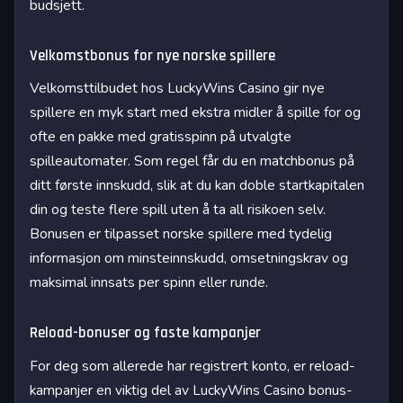
budsjett.
Velkomstbonus for nye norske spillere
Velkomsttilbudet hos LuckyWins Casino gir nye
spillere en myk start med ekstra midler å spille for og
ofte en pakke med gratisspinn på utvalgte
spilleautomater. Som regel får du en matchbonus på
ditt første innskudd, slik at du kan doble startkapitalen
din og teste flere spill uten å ta all risikoen selv.
Bonusen er tilpasset norske spillere med tydelig
informasjon om minsteinnskudd, omsetningskrav og
maksimal innsats per spinn eller runde.
Reload-bonuser og faste kampanjer
For deg som allerede har registrert konto, er reload-
kampanjer en viktig del av LuckyWins Casino bonus-